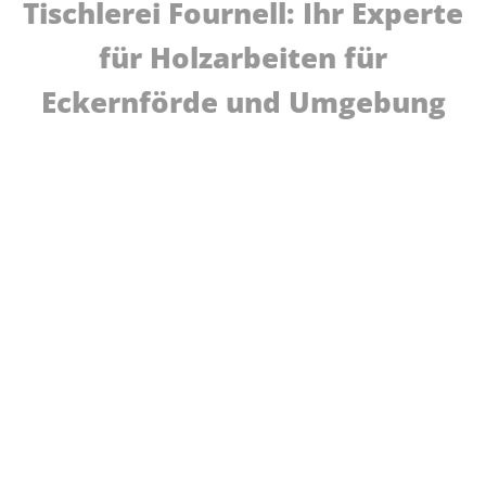
Tischlerei Fournell: Ihr Experte
für Holzarbeiten für
Eckernförde und Umgebung
Maßgefertigte Holzarbeiten für Ihr Zuhause
Mit unserer langjährigen Erfahrung und moderner CNC-
Fertigung können wir Ihnen hochwertige und individuelle
Holzarbeiten anbieten. Unser Angebot für Eckenförde
umfasst unter anderem:
Individuelle Raumgestaltung, Planung und Umsetzung