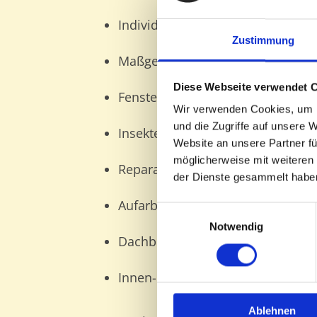
Individuelle Raumgestaltung und
Zustimmung
Maßgefertigte Möbel und Einbau
Diese Webseite verwendet 
Fenster und Haustüren aus Holz, 
Wir verwenden Cookies, um I
und die Zugriffe auf unsere 
Insektenschutz und Rollläden
Website an unsere Partner fü
möglicherweise mit weiteren
Reparatur und Wartung von Fens
der Dienste gesammelt habe
Aufarbeitung und Verlegung von 
Einwilligungsauswahl
Notwendig
Dachbodenausbau und barrieref
Innen- und Ausbau sowie Treppen
Ablehnen