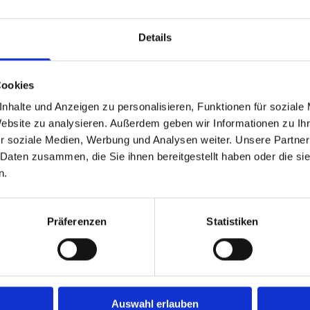
 Planung
Details
schränke
Cookies
Kunststoff oder Holz-Alu
nhalte und Anzeigen zu personalisieren, Funktionen für soziale
Website zu analysieren. Außerdem geben wir Informationen zu I
r soziale Medien, Werbung und Analysen weiter. Unsere Partner
 Daten zusammen, die Sie ihnen bereitgestellt haben oder die s
tern und Türen
n.
Dielen- und Parkettböden sowie Designböden aus Vin
Präferenzen
Statistiken
reie Wohnungsgestaltung
lösungen aller Art
Auswahl erlauben