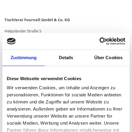
Tisch­le­rei Four­nell GmbH & Co. KG
Helgoländer Straße 5
24768 Rendsburg
Zustimmung
Details
Über Cookies
04331 469369

04331 469370

Diese Webseite verwendet Cookies
info@​tischlerei-​fournell.​de

Wir verwenden Cookies, um Inhalte und Anzeigen zu
personalisieren, Funktionen für soziale Medien anbieten
In­ha­ber: Rai­ner Four­nell
zu können und die Zugriffe auf unsere Website zu
Steu­er­num­mer: 28 024 01291
analysieren. Außerdem geben wir Informationen zu Ihrer
Verwendung unserer Website an unsere Partner für
USt.-ID: DE185843935
soziale Medien, Werbung und Analysen weiter. Unsere
Partner führen diese Informationen möglicherweise mit