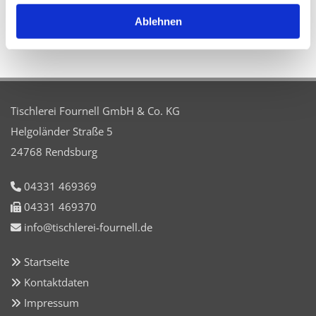
Ablehnen
Heise RegioConcept |
Online Marketing Agentur
Tischlerei Fournell GmbH & Co. KG
Helgoländer Straße 5
24768 Rendsburg
04331 469369

04331 469370

info@tischlerei-fournell.de

Startseite

Kontaktdaten

Impressum
