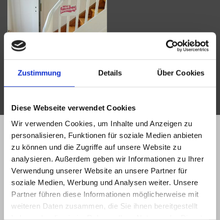
Zustimmung
Details
Über Cookies
Diese Webseite verwendet Cookies
Wir verwenden Cookies, um Inhalte und Anzeigen zu
personalisieren, Funktionen für soziale Medien anbieten
zu können und die Zugriffe auf unsere Website zu
Innenausbau
analysieren. Außerdem geben wir Informationen zu Ihrer
Verwendung unserer Website an unsere Partner für
soziale Medien, Werbung und Analysen weiter. Unsere
6 Möglichkeiten, Ihren Räumen eine eigene Note zu geben
Partner führen diese Informationen möglicherweise mit
weiteren Daten zusammen, die Sie ihnen bereitgestellt
Wir verschönern Ihren Fußboden, Ihre Decke oder auch Ihre 4 Wände
haben oder die sie im Rahmen Ihrer Nutzung der Dienste