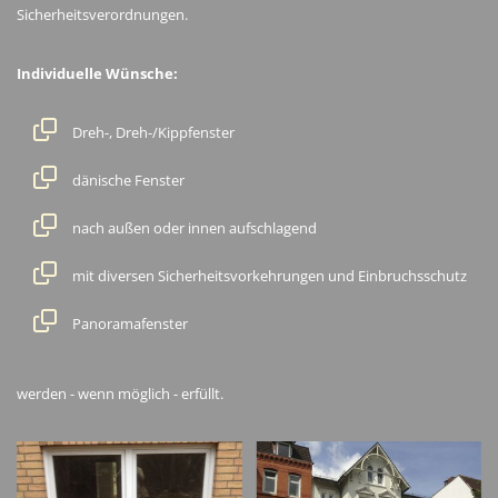
Sicherheitsverordnungen.
Individuelle Wünsche:
Dreh-, Dreh-/Kippfenster
dänische Fenster
nach außen oder innen aufschlagend
mit diversen Sicherheitsvorkehrungen und Einbruchsschutz
Panoramafenster
werden - wenn möglich - erfüllt.