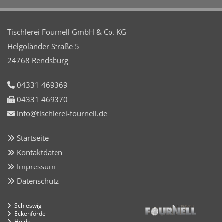
Tischlerei Fournell GmbH & Co. KG
Helgoländer Straße 5
24768 Rendsburg
04331 469369

04331 469370

info@tischlerei-fournell.de

Startseite

Kontaktdaten

Impressum

Datenschutz

Schleswig

Eckenförde

Heide
