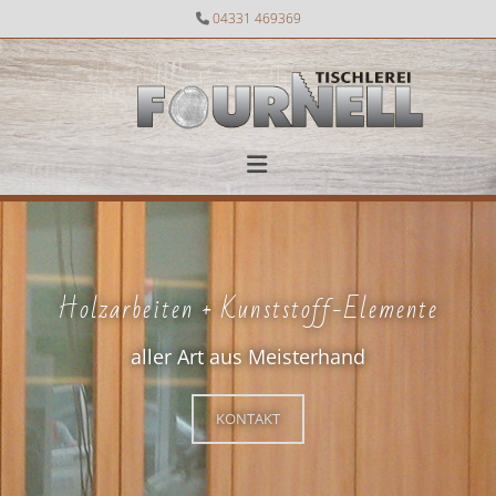
Zum Inhalt springen
04331 469369

Holzarbeiten + Kunststoff-Elemente
aller Art aus Meisterhand
KONTAKT